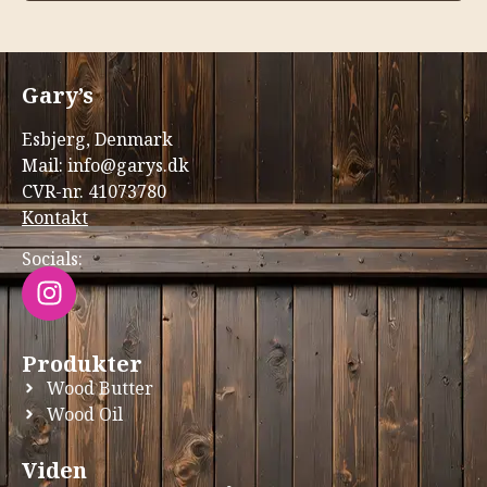
Gary’s
Esbjerg, Denmark
Mail: info@garys.dk
CVR-nr. 41073780
Kontakt
Socials:
Produkter
Wood Butter
Wood Oil
Viden