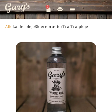
0
Alle
Læderpleje
Skærebrætter
Træ
Træpleje