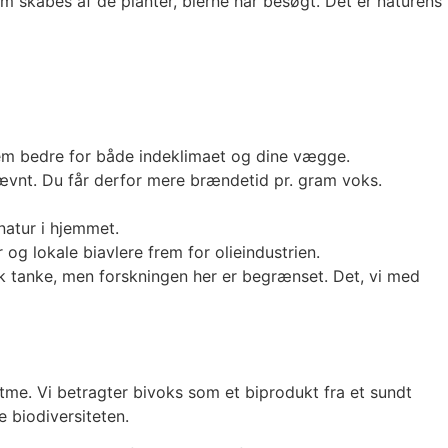
m skabes af de planter, bierne har besøgt. Det er naturens
dem bedre for både indeklimaet og dine vægge.
jævnt. Du får derfor mere brændetid pr. gram voks.
natur i hjemmet.
og lokale biavlere frem for olieindustrien.
muk tanke, men forskningen her er begrænset. Det, vi med
me. Vi betragter bivoks som et biprodukt fra et sundt
e biodiversiteten.