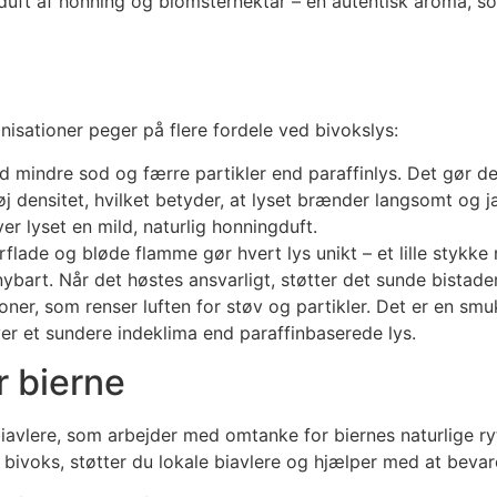
 duft af honning og blomsternektar – en autentisk aroma, so
nisationer peger på flere fordele ved bivokslys:
 mindre sod og færre partikler end paraffinlys. Det gør 
j densitet, hvilket betyder, at lyset brænder langsomt og 
ver lyset en mild, naturlig honningduft.
lade og bløde flamme gør hvert lys unikt – et lille stykke 
bart. Når det høstes ansvarligt, støtter det sunde bistader 
ioner, som renser luften for støv og partikler. Det er en s
ver et sundere indeklima end paraffinbaserede lys.
r bierne
avlere, som arbejder med omtanke for biernes naturlige ryt
f bivoks, støtter du lokale biavlere og hjælper med at bevar