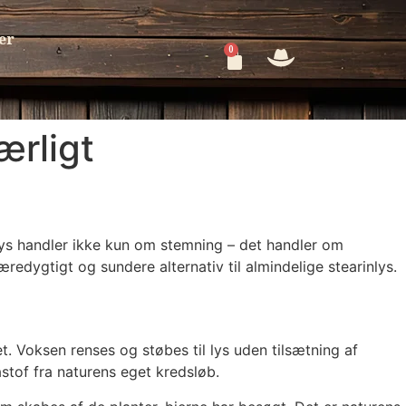
er
0
ærligt
slys handler ikke kun om stemning – det handler om
redygtigt og sundere alternativ til almindelige stearinlys.
et. Voksen renses og støbes til lys uden tilsætning af
åstof fra naturens eget kredsløb.