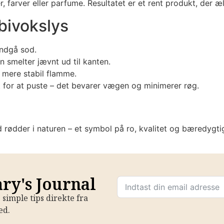
r, farver eller parfume. Resultatet er et rent produkt, der 
bivokslys
undgå sod.
 smelter jævnt ud til kanten.
 mere stabil flamme.
t for at puste – det bevarer vægen og minimerer røg.
ed rødder i naturen – et symbol på ro, kvalitet og bæredyg
ary's Journal
simple tips direkte fra
ed.