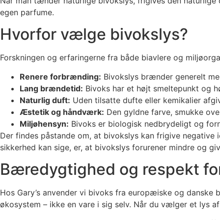
Når man tænder naturlige bivokslys, frigives den naturlige
egen parfume.
Hvorfor vælge bivokslys?
Forskningen og erfaringerne fra både biavlere og miljøorga
Renere forbrænding:
Bivokslys brænder generelt med
Lang brændetid:
Bivoks har et højt smeltepunkt og hø
Naturlig duft:
Uden tilsatte dufte eller kemikalier afgi
Æstetik og håndværk:
Den gyldne farve, smukke overf
Miljøhensyn:
Bivoks er biologisk nedbrydeligt og forny
Der findes påstande om, at bivokslys kan frigive negative 
sikkerhed kan sige, er, at bivokslys forurener mindre og gi
Bæredygtighed og respekt fo
Hos Gary’s anvender vi bivoks fra europæiske og danske bi
økosystem – ikke en vare i sig selv. Når du vælger et lys a