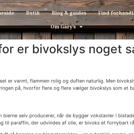
orside
Butik
Blog & guides
Find forhandl
Om Gary’s
rfor er bivokslys noget s
yset er varmt, flammen rolig og duften naturlig. Men bivok
ringen på, hvorfor flere og flere vælger bivokslys som et bæ
om bierne selv producerer, når de bygger vokstavler i bistad
 til paraffin, der udvindes af olie, er bivoks et fornybart r